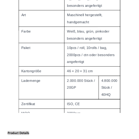
besonders angefertigt
Art
Maschinell hergestellt,
handgemacht
Farbe
Weiß, blau, grün, pink
oder
besonders angefertigt
Paket
10pcs / roll, 10rolls / bag,
2000pcs / ctn oder besonders
angefertigt
Kartongröße
46 × 20 × 31 cm
Lademenge
2.000.000 Stück /
4.800.000
20GP
Stück /
40HQ
Zertifikat
ISO, CE
MOQ
2000pcs
Zahlungsbedingungen
Tt, lc, paypal, western union,
etc.