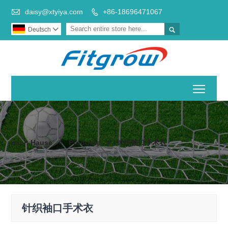

daisy@xtyiya.com
+86-18696471067


Deutsch

Toggl
nach Hause
>
Produkte
>
针织袖口手术衣
针织袖口手术衣